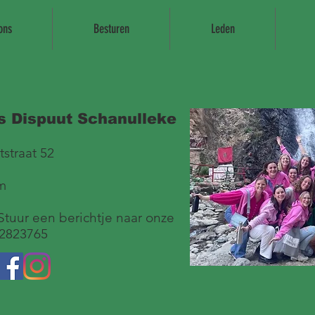
ons
Besturen
Leden
s Dispuut Schanulleke
straat 52
m
tuur een berichtje naar onze
22823765